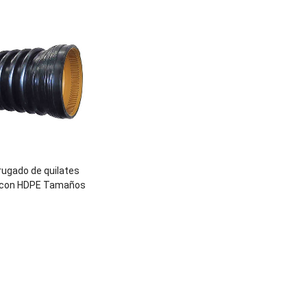
rugado de quilates
 con HDPE Tamaños
SO4427 / IPS / DIPS
00 o personalizado