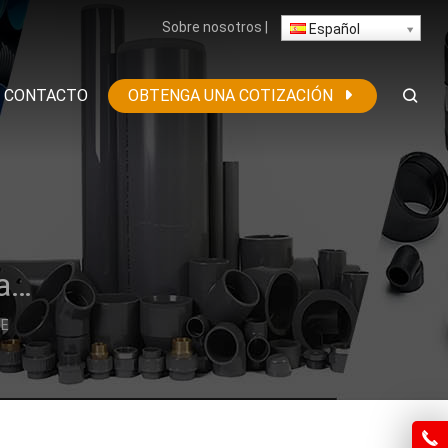
Sobre nosotros
|
Español
CONTACTO
OBTENGA UNA COTIZACIÓN
Tubo B de corrugación Krah reforzado con HDPE
PE