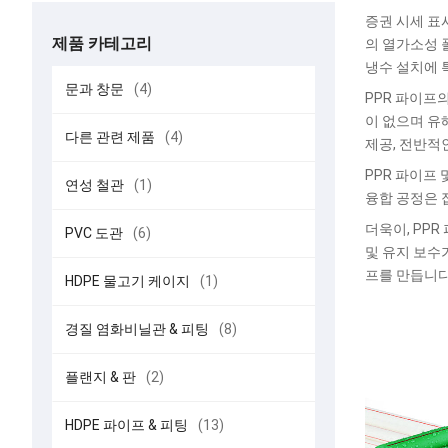
증권 시세 표
제품 카테고리
의 열가소성 
냉수 설치에 
문과 창문
(4)
PPR 파이프
이 없으며 유
다른 관련 제품
(4)
제공, 전반적
PPR 파이프
연성 철관
(1)
융합 공정은 
더욱이, PP
PVC 도관
(6)
및 유지 보수
프를 만듭니다
HDPE 물고기 케이지
(1)
경질 염화비닐관 & 피팅
(8)
플랜지 & 판
(2)
HDPE 파이프 & 피팅
(13)